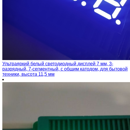
Ультраяркий белый светодиодный дисплей 7 мм, 3-
разрядный, 7-сегментный, с общим катодом, для бытовой
техники, высота 11,5 мм