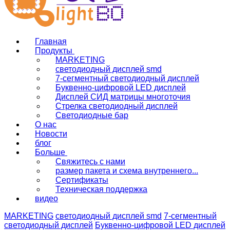
Главная
Продукты
MARKETING
светодиодный дисплей smd
7-сегментный светодиодный дисплей
Буквенно-цифровой LED дисплей
Дисплей СИД матрицы многоточия
Стрелка светодиодный дисплей
Светодиодные бар
О нас
Новости
блог
Больше
Свяжитесь с нами
размер пакета и схема внутреннего...
Сертификаты
Техническая поддержка
видео
MARKETING
светодиодный дисплей smd
7-сегментный
светодиодный дисплей
Буквенно-цифровой LED дисплей