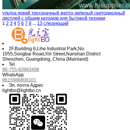
ультра яркий трехзначный желто-зеленый светодиодный
дисплей с общим катодом для бытовой техники
1
2
3
4
5
6
7
8
...
13
следующий
2F,Building 6,Lihe Industrial Park,No.
1055,Songbai Road,Xili Street,Nanshan District
Shenzhen, Guangdong, China (Mainland)
Tel
86-755-83983496
WhatsApp
8615986806101
Эл. почта Адрес
lightbo@lightbo.cn