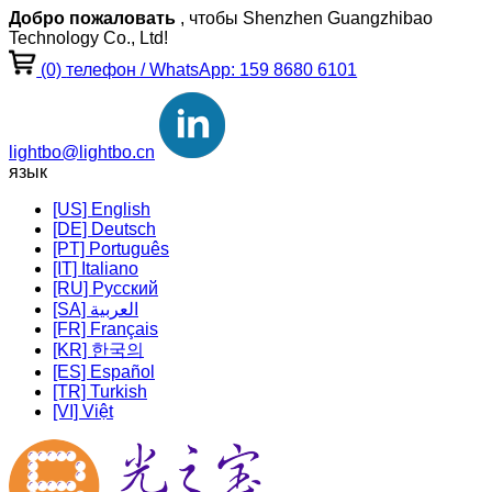
Добро пожаловать
, чтобы Shenzhen Guangzhibao
Technology Co., Ltd!
(0)
телефон / WhatsApp: 159 8680 6101
lightbo@lightbo.cn
язык
[US] English
[DE] Deutsch
[PT] Português
[IT] Italiano
[RU] Pусский
[SA] العربية
[FR] Français
[KR] 한국의
[ES] Español
[TR] Turkish
[VI] Việt