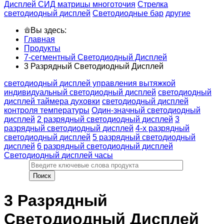
Дисплей СИД матрицы многоточия
Стрелка
светодиодный дисплей
Светодиодные бар
другие
Вы здесь:
Главная
Продукты
7-сегментный Светодиодный Дисплей
3 Разрядный Светодиодный Дисплей
светодиодный дисплей управления вытяжкой
индивидуальный светодиодный дисплей
светодиодный
дисплей таймера духовки
светодиодный дисплей
контроля температуры
Один-значный светодиодный
дисплей
2 разрядный светодиодный дисплей
3
разрядный светодиодный дисплей
4-х разрядный
светодиодный дисплей
5 разрядный светодиодный
дисплей
6 разрядный светодиодный дисплей
Светодиодный дисплей часы
3 Разрядный
Светодиодный Дисплей