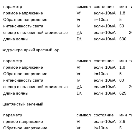
параметр
символ
состояние
мин
т
прямое напряжение
Vf
если=10мА
1.8
Обратное напряжение
Vr
ir=10ua
5
интенсивность света
Iv
если=10мА
50
спектр с половинной стоимостью
△λ
если=10мА
2
длина волны
Dλ
если=10мА
630
код:ультра яркий красный -ур
параметр
символ
состояние
мин
т
прямое напряжение
Vf
если=10мА
1.8
Обратное напряжение
Vr
ir=10ua
5
интенсивность света
Iv
если=10мА
80
спектр с половинной стоимостью
△λ
если=10мА
2
длина волны
Dλ
если=10мА
625
цвет:чистый зеленый
параметр
символ
состояние
мин
т
прямое напряжение
Vf
если=10мА
2.6
Обратное напряжение
Vr
ir=10ua
5