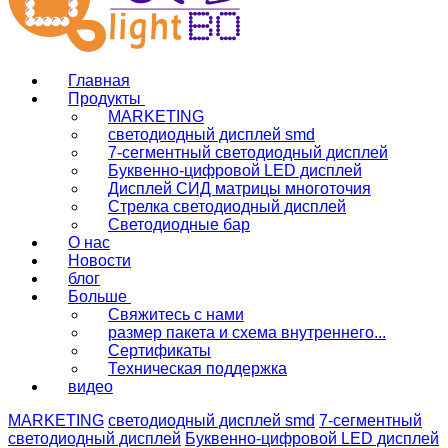
Главная
Продукты
MARKETING
светодиодный дисплей smd
7-сегментный светодиодный дисплей
Буквенно-цифровой LED дисплей
Дисплей СИД матрицы многоточия
Стрелка светодиодный дисплей
Светодиодные бар
О нас
Новости
блог
Больше
Свяжитесь с нами
размер пакета и схема внутреннего...
Сертификаты
Техническая поддержка
видео
MARKETING
светодиодный дисплей smd
7-сегментный
светодиодный дисплей
Буквенно-цифровой LED дисплей