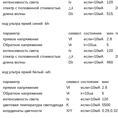
интенсивность света
Iv
если=10мА
120
спектр с половинной стоимостью
△λ
если=10мА
2
длина волны
Dλ
если=10мА
515
код:ультра яркий синий -bh
параметр
символ
состояние
мин
т
прямое напряжение
Vf
если=10мА
2.8
Обратное напряжение
Vr
ir=10ua
5
интенсивность света
Iv
если=10мА
120
спектр с половинной стоимостью
△λ
если=10мА
2
длина волны
Dλ
если=10мА
460
код:ультра яркий белый -wh
параметр
символ
состояние
мин
прямое напряжение
Vf
если=10мА
2.8
Обратное напряжение
Vr
ir=10ua
5
интенсивность света
Iv
если=10мА
120
цветовая температура светодиода
K
если=10мА
5500
координаты цветности
X/Y
если=10мА
0.29,0.32