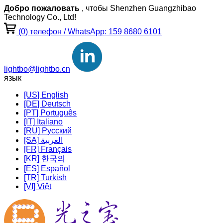
Добро пожаловать
, чтобы Shenzhen Guangzhibao
Technology Co., Ltd!
(0)
телефон / WhatsApp: 159 8680 6101
lightbo@lightbo.cn
язык
[US] English
[DE] Deutsch
[PT] Português
[IT] Italiano
[RU] Pусский
[SA] العربية
[FR] Français
[KR] 한국의
[ES] Español
[TR] Turkish
[VI] Việt