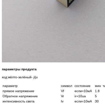
параметры продукта
код:жёлто-зелёный- j/ju
параметр
символ
состояние
мин
т
прямое напряжение
Vf
если=10мА
1.8
Обратное напряжение
Vr
ir=10ua
5
интенсивность света
Iv
если=10мА
30