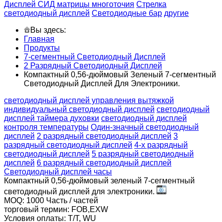
Дисплей СИД матрицы многоточия
Стрелка
светодиодный дисплей
Светодиодные бар
другие
Вы здесь:
Главная
Продукты
7-сегментный Светодиодный Дисплей
2 Разрядный Светодиодный Дисплей
Компактный 0,56-дюймовый Зеленый 7-сегментный
Светодиодный Дисплей Для Электроники.
светодиодный дисплей управления вытяжкой
индивидуальный светодиодный дисплей
светодиодный
дисплей таймера духовки
светодиодный дисплей
контроля температуры
Один-значный светодиодный
дисплей
2 разрядный светодиодный дисплей
3
разрядный светодиодный дисплей
4-х разрядный
светодиодный дисплей
5 разрядный светодиодный
дисплей
6 разрядный светодиодный дисплей
Светодиодный дисплей часы
Компактный 0,56-дюймовый зеленый 7-сегментный
светодиодный дисплей для электроники.
MOQ: 1000 Часть / частей
торговый термин: FOB,EXW
Условия оплаты: T/T, WU