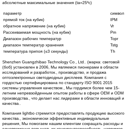
абсолютные максимальные значения (ta=25ºc)
параметр
символ
прямой ток (на кубик)
IPM
обратное напряжение (на кубик)
Vr
Рассеиваемая мощность (на кубик)
Pm
Диапазон рабочих температур
Topr
диапазон температур хранения
Tstg
температура припоя (≤3 секунды)
Th
Shenzhen Guangzhibao Technology Co., Ltd.. (марка: световой
(боб) установлен в 2006, Мы являемся пионерами в области
исследований и разработок., производство, и продажа
оптоэлектронных светодиодных дисплеев. Компания с
гордостью сертифицирована по стандарту ISO 9001 2015
системы управления качеством., Мы гордимся более чем 15-
летним непревзойденным опытом работы в сфере OEM и ODM
производства., что делает нас лидерами в области инноваций и
качества..
Компания lightbo стремится предоставлять продукцию высокого
качества., экономически эффективные индивидуальные
решения, Мы помогаем нашим клиентам сокращать расходы и
одновременно повышать их конкурентоспособность, например,