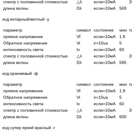
спектр с половинной стоимостью
△λ
если=10мА
2
длина волны
Dλ
если=10мА
569
код:янтарный/желтый -y
параметр
символ
состояние
мин
т
прямое напряжение
Vf
если=10мА
1.8
Обратное напряжение
Vr
ir=10ua
5
интенсивность света
Iv
если=10мА
60
спектр с половинной стоимостью
△λ
если=10мА
2
длина волны
Dλ
если=10мА
585
код:оранжевый -ф
параметр
символ
состояние
мин
т
прямое напряжение
Vf
если=10мА
1.8
Обратное напряжение
Vr
ir=10ua
5
интенсивность света
Iv
если=10мА
60
спектр с половинной стоимостью
△λ
если=10мА
2
длина волны
Dλ
если=10мА
600
код:супер яркий красный -r