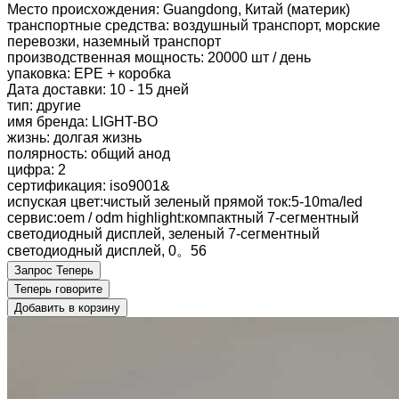
Место происхождения: Guangdong, Китай (материк)
транспортные средства: воздушный транспорт, морские
перевозки, наземный транспорт
производственная мощность: 20000 шт / день
упаковка: EPE + коробка
Дата доставки: 10 - 15 дней
тип: другие
имя бренда: LIGHT-BO
жизнь: долгая жизнь
полярность: общий анод
цифра: 2
сертификация: iso9001&
испуская цвет:чистый зеленый прямой ток:5-10ma/led
сервис:oem / odm highlight:компактный 7-сегментный
светодиодный дисплей, зеленый 7-сегментный
светодиодный дисплей, 0。56
Запрос Теперь
Теперь говорите
Добавить в корзину