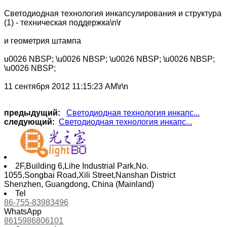
Светодиодная технология инкапсулирования и структура
(1) - техническая поддержка\n\r
и геометрия штампа
u0026 NBSP; \u0026 NBSP; \u0026 NBSP; \u0026 NBSP;
\u0026 NBSP;
11 сентября 2012 11:15:23 AM\r\n
предыдущий:
Светодиодная технология инкапс...
следующий:
Светодиодная технология инкапс...
2F,Building 6,Lihe Industrial Park,No.
1055,Songbai Road,Xili Street,Nanshan District
Shenzhen, Guangdong, China (Mainland)
Tel
86-755-83983496
WhatsApp
8615986806101